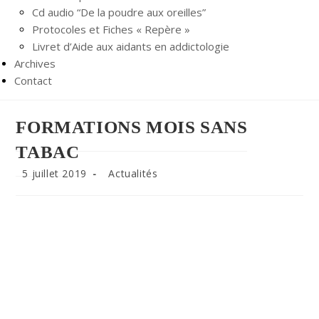
Cd audio “De la poudre aux oreilles”
Protocoles et Fiches « Repère »
Livret d’Aide aux aidants en addictologie
Archives
Contact
FORMATIONS MOIS SANS
TABAC
Publication
Post
5 juillet 2019
Actualités
publiée :
category: