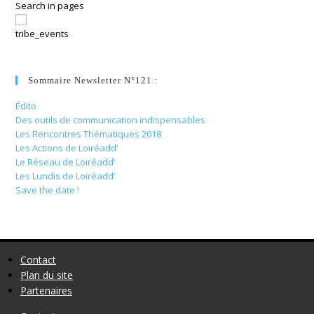
Search in pages
tribe_events
Sommaire Newsletter N°121 :
Édito
Des outils de communication indispensables
Les Rencontres Thématiques 2018
Les Actions de Loiréadd’
Le Réseau de Loiréadd’
Les Lundis de Loiréadd’
Save the date !
Contact
Plan du site
Partenaires